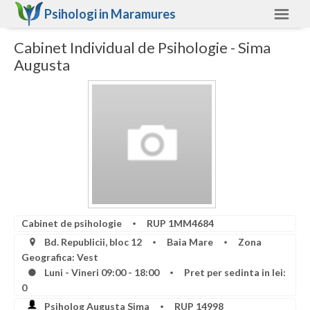
Psihologi in
Maramures
Cabinet Individual de Psihologie - Sima
Maramures
Augusta
Alte judete
Ajutor
Contact
Alba
Arad
Arges
Cabinet de psihologie
RUP 1MM4684
Bacau
Bd. Republicii, bloc 12
Baia Mare
Zona
Geografica: Vest
Bihor
Luni - Vineri 09:00 - 18:00
Pret per sedinta in lei:
0
Bistrita-Nasaud
Psiholog Augusta Sima
RUP 14998