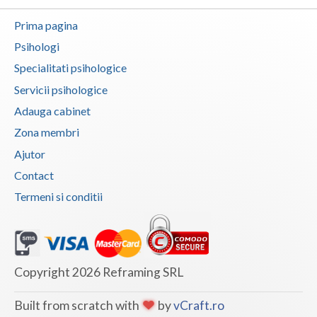
Examinari psihologice in vederea prelungirii
Prima pagina
concediului maternal
Psihologi
Interventie psihoterapeutica in kleptomanie
Specialitati psihologice
Interventie psihoterapeutica in teama de spatii
publice, atac de panica,
Servicii psihologice
Interventie psihoterapeutica in tulburarea
Adauga cabinet
dismorfica corporala
Zona membri
Logoterapie in tulburarile de comunicare
Ajutor
Psihodiagnostic si evaluare clinica
Contact
Psihoterapie - Interventie psihoterapeutica in
Termeni si conditii
anorexie
Psihoterapie - Interventie psihoterapeutica in
anxietate
Copyright 2026 Reframing SRL
Psihoterapie - Interventie psihoterapeutica in
anxietatea de separare
Built from scratch with
by
vCraft.ro
Psihoterapie - Interventie psihoterapeutica in