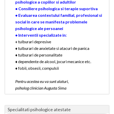
psihologice a copiilor si adultilor
• Consiliere psihologica si terapie suportiva
Neamt
• Evaluarea contextului familial, profesional si
Olt
social in care se manifesta problemele
psihologice ale persoanei
Prahova
• Interventii specializate in:
Salaj
♦
tulburari depresive
♦ tulburari de anxietate si atacuri de panica
Satu-Mare
♦ tulburari de personalitate
Sibiu
♦ dependente de alcool, jocuri mecanice etc.
♦ fobii, obsesii, compulsii
Suceava
Teleorman
Pentru acestea eu va sunt alaturi,
psiholog clinician Augusta Sima
Timis
Tulcea
Specialitati psihologice atestate
Valcea