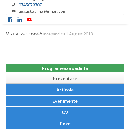
Botosani
0745679707
augustasima@gmail.com
Braila
Brasov
Vizualizari: 6646
incepand cu 1 August 2018
Bucuresti
Buzau
Calarasi
Programeaza sedinta
Caras-Severin
Prezentare
Cluj
Articole
Constanta
Evenimente
Covasna
CV
Dambovita
Poze