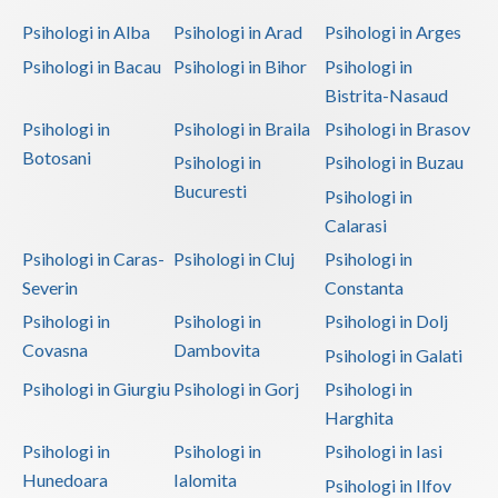
dependente
Psihologi in Alba
Psihologi in Arad
Psihologi in Arges
Psihoterapie - Interventie psihoterapeutica in
Psihologi in Bacau
Psihologi in Bihor
Psihologi in
fobii (frica de animale, spatii inchise-deschise,
Bistrita-Nasaud
inaltime etc.)
Psihologi in
Psihologi in Braila
Psihologi in Brasov
Psihoterapie - Interventie psihoterapeutica in
Botosani
Psihologi in
Psihologi in Buzau
tulburarile de anxietate
Bucuresti
Psihologi in
Psihoterapie - Interventie psihoterapeutica in
Calarasi
tulburarile de somn: insomnie, hipersomnie, cosmar,
Psihologi in Caras-
Psihologi in Cluj
Psihologi in
teroare de somn, somnambulism
Severin
Constanta
Psihoterapie suportiva
Psihologi in
Psihologi in
Psihologi in Dolj
Psihoterapie, asistenta si consultanta
Covasna
Dambovita
Psihologi in Galati
psihologica
Psihologi in Giurgiu
Psihologi in Gorj
Psihologi in
Psihoterapie- Interventie psihoterapeutica in
Harghita
bulimie
Psihologi in
Psihologi in
Psihologi in Iasi
Terapii de scurta durata
Hunedoara
Ialomita
Psihologi in Ilfov