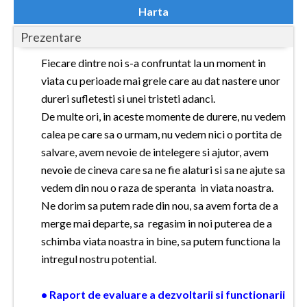
Dolj
Harta
Galati
Prezentare
Giurgiu
Fiecare dintre noi s-a confruntat la un moment in
viata cu perioade mai grele care au dat nastere unor
Gorj
dureri sufletesti si unei tristeti adanci.
Harghita
De multe ori, in aceste momente de durere, nu vedem
calea pe care sa o urmam, nu vedem nici o portita de
Hunedoara
salvare, avem nevoie de intelegere si ajutor, avem
Ialomita
nevoie de cineva care sa ne fie alaturi si sa ne ajute sa
vedem din nou o raza de speranta in viata noastra.
Iasi
Ne dorim sa putem rade din nou, sa avem forta de a
Ilfov
merge mai departe, sa regasim in noi puterea de a
schimba viata noastra in bine, sa putem functiona la
Maramures
intregul nostru potential.
Mehedinti
• Raport de evaluare a dezvoltarii si functionarii
Mures