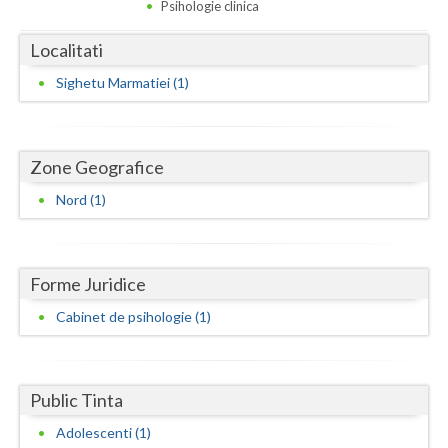
Dolj
Psihologie clinica
Galati
Localitati
Sighetu Marmatiei (1)
Giurgiu
Gorj
Harghita
Zone Geografice
Nord (1)
Hunedoara
Ialomita
Forme Juridice
Iasi
Cabinet de psihologie (1)
Ilfov
Maramures
Public Tinta
Mehedinti
Adolescenti (1)
Mures