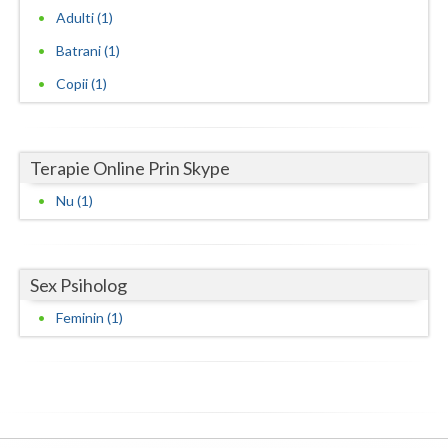
Adulti (1)
Neamt
Batrani (1)
Olt
Copii (1)
Prahova
Salaj
Terapie Online Prin Skype
Satu-Mare
Nu (1)
Sibiu
Suceava
Sex Psiholog
Teleorman
Feminin (1)
Timis
Tulcea
Valcea