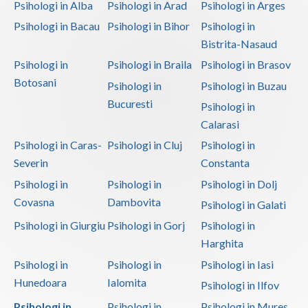
Psihologi in Alba
Psihologi in Arad
Psihologi in Arges
Psihologi in Bacau
Psihologi in Bihor
Psihologi in
Bistrita-Nasaud
Psihologi in
Psihologi in Braila
Psihologi in Brasov
Botosani
Psihologi in
Psihologi in Buzau
Bucuresti
Psihologi in
Calarasi
Psihologi in Caras-
Psihologi in Cluj
Psihologi in
Severin
Constanta
Psihologi in
Psihologi in
Psihologi in Dolj
Covasna
Dambovita
Psihologi in Galati
Psihologi in Giurgiu
Psihologi in Gorj
Psihologi in
Harghita
Psihologi in
Psihologi in
Psihologi in Iasi
Hunedoara
Ialomita
Psihologi in Ilfov
Psihologi in
Psihologi in
Psihologi in Mures