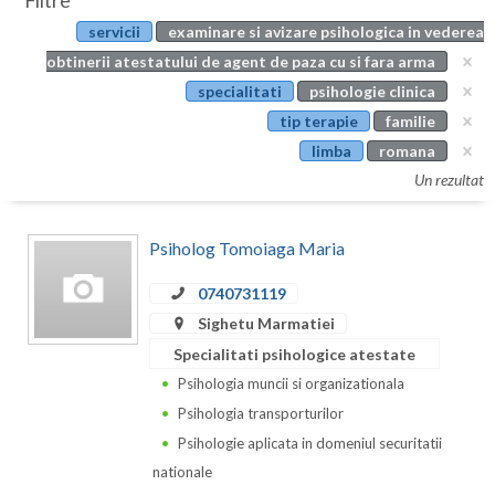
Filtre
Botosani
servicii
examinare si avizare psihologica in vederea
Evenimente
Braila
obtinerii atestatului de agent de paza cu si fara arma
Cabinet
specialitati
psihologie clinica
Brasov
tip terapie
familie
Membri
Bucuresti
limba
romana
Un rezultat
Buzau
Calarasi
Psiholog Tomoiaga Maria
Caras-Severin
0740731119
Cluj
Sighetu Marmatiei
Specialitati psihologice atestate
Constanta
Psihologia muncii si organizationala
Covasna
Psihologia transporturilor
Psihologie aplicata in domeniul securitatii
Dambovita
nationale