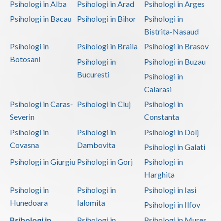
Psihologi in Alba
Psihologi in Arad
Psihologi in Arges
Psihologi in Bacau
Psihologi in Bihor
Psihologi in
Bistrita-Nasaud
Psihologi in
Psihologi in Braila
Psihologi in Brasov
Botosani
Psihologi in
Psihologi in Buzau
Bucuresti
Psihologi in
Calarasi
Psihologi in Caras-
Psihologi in Cluj
Psihologi in
Severin
Constanta
Psihologi in
Psihologi in
Psihologi in Dolj
Covasna
Dambovita
Psihologi in Galati
Psihologi in Giurgiu
Psihologi in Gorj
Psihologi in
Harghita
Psihologi in
Psihologi in
Psihologi in Iasi
Hunedoara
Ialomita
Psihologi in Ilfov
Psihologi in
Psihologi in
Psihologi in Mures