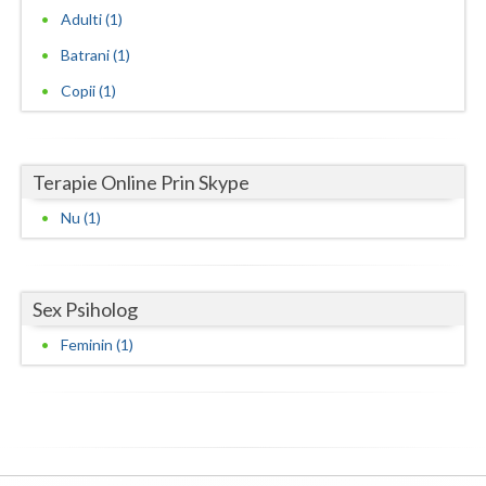
Adulti (1)
Neamt
Batrani (1)
Olt
Copii (1)
Prahova
Salaj
Terapie Online Prin Skype
Satu-Mare
Nu (1)
Sibiu
Suceava
Sex Psiholog
Teleorman
Feminin (1)
Timis
Tulcea
Valcea