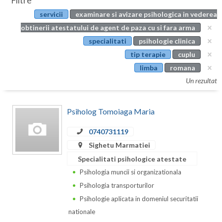
Filtre
Botosani
servicii
examinare si avizare psihologica in vederea
Evenimente
Braila
obtinerii atestatului de agent de paza cu si fara arma
Cabinet
specialitati
psihologie clinica
Brasov
tip terapie
cuplu
Membri
Bucuresti
limba
romana
Un rezultat
Buzau
Calarasi
Psiholog Tomoiaga Maria
Caras-Severin
0740731119
Cluj
Sighetu Marmatiei
Specialitati psihologice atestate
Constanta
Psihologia muncii si organizationala
Covasna
Psihologia transporturilor
Psihologie aplicata in domeniul securitatii
Dambovita
nationale