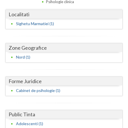
Dolj
Psihologie clinica
Galati
Localitati
Sighetu Marmatiei (1)
Giurgiu
Gorj
Harghita
Zone Geografice
Nord (1)
Hunedoara
Ialomita
Forme Juridice
Iasi
Cabinet de psihologie (1)
Ilfov
Maramures
Public Tinta
Mehedinti
Adolescenti (1)
Mures