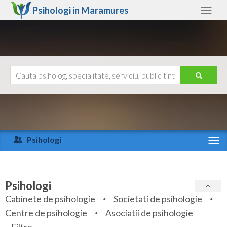
Psihologi in
Maramures
Maramures
Alte judete
Ajutor
Contact
Alba
Arad
Psihologi
Arges
Activitate recenta
Bacau
Specialitati
Psihologi
Bihor
Cabinete de psihologie
Societati de psihologie
Servicii
Centre de psihologie
Asociatii de psihologie
Bistrita-Nasaud
Articole