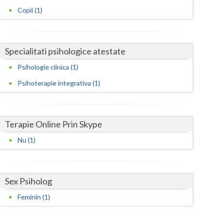
Harghita
Copii (1)
Hunedoara
Ialomita
Specialitati psihologice atestate
Iasi
Psihologie clinica (1)
Ilfov
Psihoterapie integrativa (1)
Maramures
Mehedinti
Terapie Online Prin Skype
Mures
Nu (1)
Neamt
Olt
Sex Psiholog
Prahova
Feminin (1)
Salaj