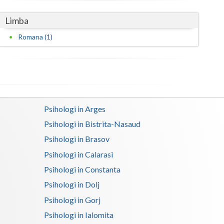
Satu-Mare
Limba
Romana (1)
Sibiu
Suceava
Teleorman
Timis
Psihologi in Arges
Tulcea
Psihologi in Bistrita-Nasaud
Valcea
Psihologi in Brasov
Psihologi in Calarasi
Vaslui
Psihologi in Constanta
Vrancea
Psihologi in Dolj
Psihologi in Gorj
Psihologi in Ialomita