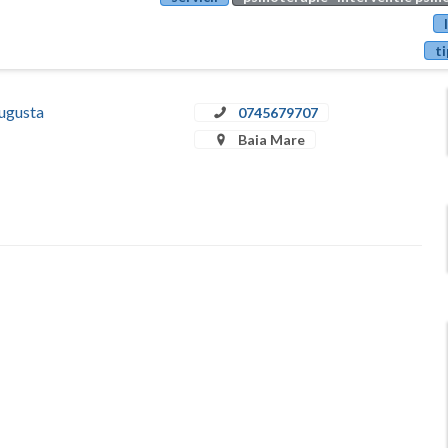
ti
Augusta
0745679707
Baia Mare