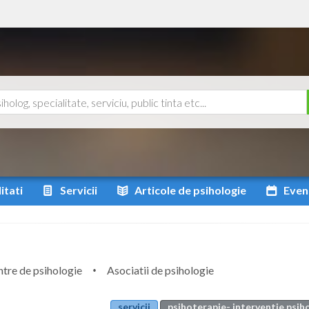
itati
Servicii
Articole
de psihologie
Even
tre de psihologie
Asociatii de psihologie
servicii
psihoterapie- interventie psih