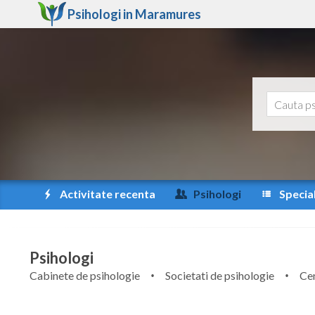
Psihologi in
Maramures
Activitate recenta
Psihologi
Special
Psihologi
Cabinete de psihologie
Societati de psihologie
Cen