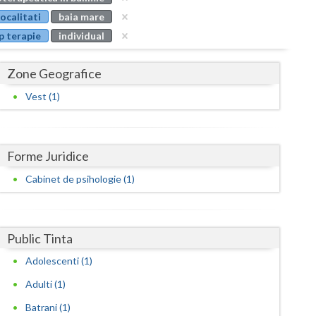
Buzau
localitati
baia mare
p terapie
individual
Calarasi
Caras-Severin
Zone Geografice
Cluj
Vest (1)
Constanta
Covasna
Forme Juridice
Dambovita
Cabinet de psihologie (1)
Dolj
Galati
Public Tinta
Adolescenti (1)
Giurgiu
Adulti (1)
Gorj
Batrani (1)