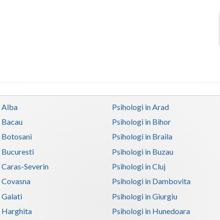
n Alba
Psihologi in Arad
n Bacau
Psihologi in Bihor
n Botosani
Psihologi in Braila
n Bucuresti
Psihologi in Buzau
n Caras-Severin
Psihologi in Cluj
n Covasna
Psihologi in Dambovita
 Galati
Psihologi in Giurgiu
n Harghita
Psihologi in Hunedoara