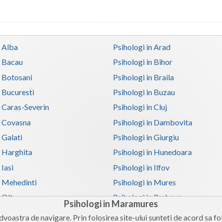
n Alba
Psihologi in Arad
n Bacau
Psihologi in Bihor
n Botosani
Psihologi in Braila
n Bucuresti
Psihologi in Buzau
n Caras-Severin
Psihologi in Cluj
n Covasna
Psihologi in Dambovita
 Galati
Psihologi in Giurgiu
n Harghita
Psihologi in Hunedoara
 Iasi
Psihologi in Ilfov
n Mehedinti
Psihologi in Mures
 Olt
Psihologi in Prahova
Psihologi in Maramures
n Satu-Mare
Psihologi in Sibiu
voastra de navigare. Prin folosirea site-ului sunteti de acord sa fol