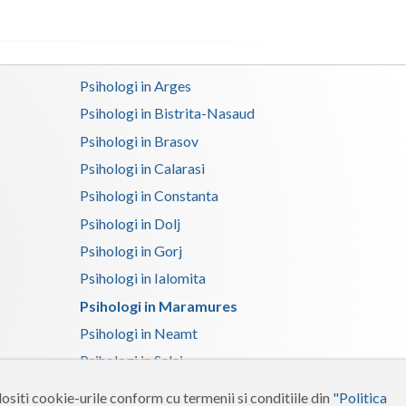
Satu-Mare
Sibiu
Psihologi in Arges
Suceava
Psihologi in Bistrita-Nasaud
Psihologi in Brasov
Teleorman
Psihologi in Calarasi
Timis
Psihologi in Constanta
Tulcea
Psihologi in Dolj
Valcea
Psihologi in Gorj
Psihologi in Ialomita
Vaslui
Psihologi in Maramures
Vrancea
Psihologi in Neamt
Psihologi in Salaj
Psihologi in Suceava
ositi cookie-urile conform cu termenii si conditiile din
"Politica