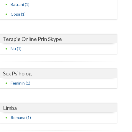
Harghita
Batrani (1)
Hunedoara
Copii (1)
Ialomita
Iasi
Terapie Online Prin Skype
Ilfov
Nu (1)
Maramures
Mehedinti
Sex Psiholog
Feminin (1)
Mures
Neamt
Limba
Olt
Romana (1)
Prahova
Salaj