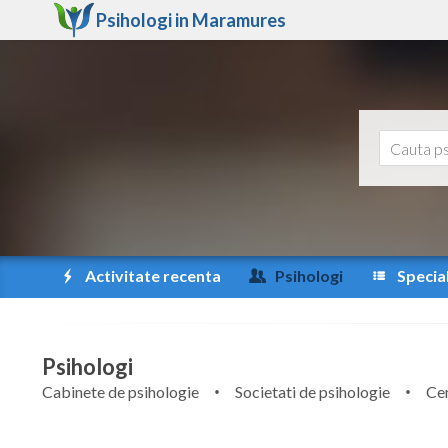
Psihologi in
Maramures
Activitate recenta
Psihologi
Special
Psihologi
Cabinete de psihologie
Societati de psihologie
Cen