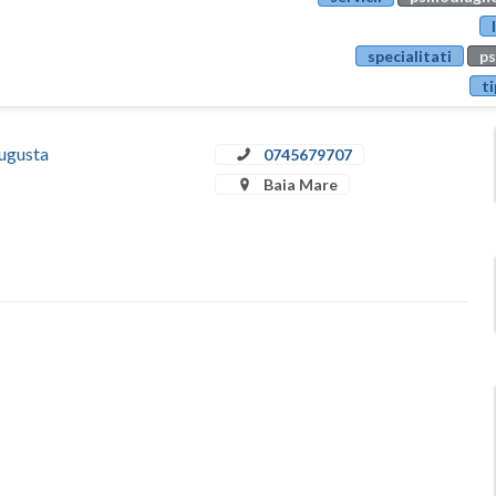
specialitati
ps
ti
Augusta
0745679707
Baia Mare