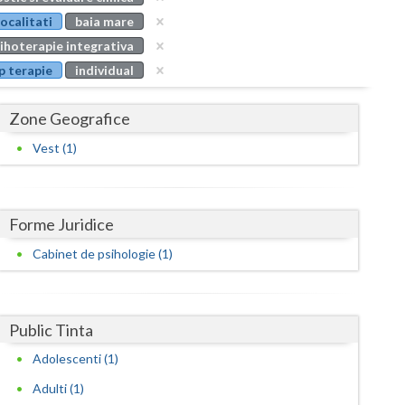
Buzau
localitati
baia mare
ihoterapie integrativa
Calarasi
p terapie
individual
Caras-Severin
Zone Geografice
Cluj
Vest (1)
Constanta
Covasna
Forme Juridice
Dambovita
Cabinet de psihologie (1)
Dolj
Galati
Public Tinta
Giurgiu
Adolescenti (1)
Gorj
Adulti (1)