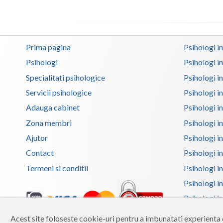
Prima pagina
Psihologi i
Psihologi
Psihologi i
Specialitati psihologice
Psihologi i
Servicii psihologice
Psihologi i
Adauga cabinet
Psihologi i
Zona membri
Psihologi i
Ajutor
Psihologi in
Contact
Psihologi i
Termeni si conditii
Psihologi in
Psihologi i
Psihologi in
Psihologi i
Acest site foloseste cookie-uri pentru a imbunatati experienta d
Copyright 2026 Reframing SRL