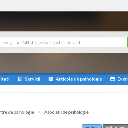
itati
Servicii
Articole
de psihologie
Even
tre de psihologie
Asociatii de psihologie
servicii
psihodiagnos