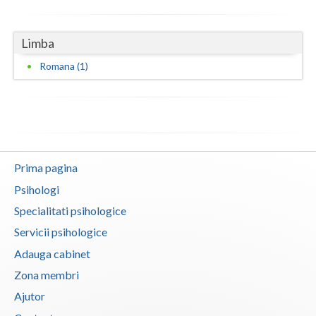
Neamt
Limba
Olt
Romana (1)
Prahova
Salaj
Satu-Mare
Sibiu
Prima pagina
Psihologi
Suceava
Specialitati psihologice
Teleorman
Servicii psihologice
Timis
Adauga cabinet
Zona membri
Tulcea
Ajutor
Valcea