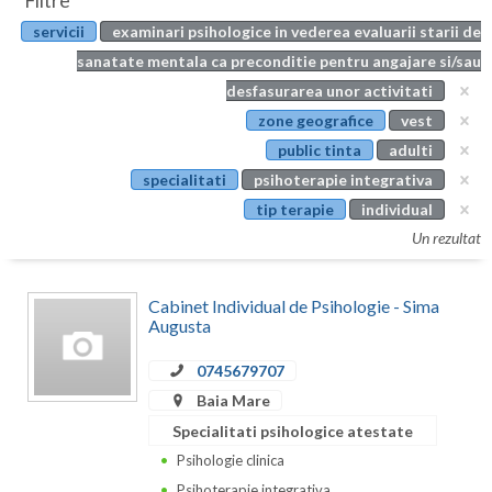
Filtre
Botosani
servicii
examinari psihologice in vederea evaluarii starii de
Evenimente
Braila
sanatate mentala ca preconditie pentru angajare si/sau
Cabinet
desfasurarea unor activitati
Brasov
zone geografice
vest
Membri
Bucuresti
public tinta
adulti
specialitati
psihoterapie integrativa
Buzau
tip terapie
individual
Calarasi
Un rezultat
Caras-Severin
Cabinet Individual de Psihologie - Sima
Cluj
Augusta
Constanta
0745679707
Baia Mare
Covasna
Specialitati psihologice atestate
Dambovita
Psihologie clinica
Psihoterapie integrativa