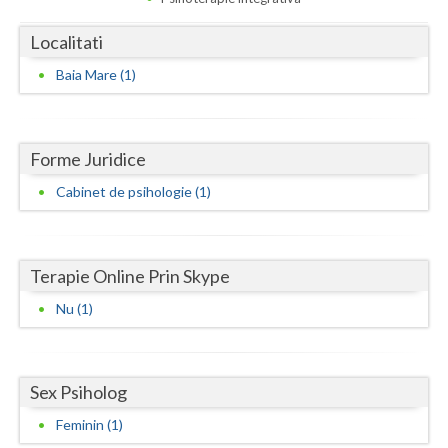
Dolj
Localitati
Galati
Baia Mare (1)
Giurgiu
Gorj
Forme Juridice
Harghita
Cabinet de psihologie (1)
Hunedoara
Ialomita
Terapie Online Prin Skype
Iasi
Nu (1)
Ilfov
Maramures
Sex Psiholog
Mehedinti
Feminin (1)
Mures