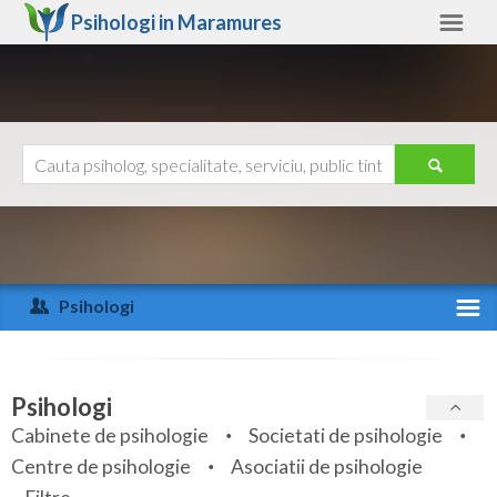
Psihologi in
Maramures
Maramures
Alte judete
Ajutor
Contact
Alba
Arad
Psihologi
Arges
Activitate recenta
Bacau
Specialitati
Psihologi
Bihor
Cabinete de psihologie
Societati de psihologie
Servicii
Centre de psihologie
Asociatii de psihologie
Bistrita-Nasaud
Articole