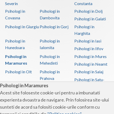
Severin
Constanta
Psihologi in
Psihologi in
Psihologi in Dolj
Covasna
Dambovita
Psihologi in Galati
Psihologi in Giurgiu
Psihologi in Gorj
Psihologi in
Harghita
Psihologi in
Psihologi in
Psihologi in Iasi
Hunedoara
Ialomita
Psihologi in Ilfov
Psihologi in
Psihologi in
Psihologi in Mures
Maramures
Mehedinti
Psihologi in Neamt
Psihologi in Olt
Psihologi in
Psihologi in Salaj
Prahova
Psihologi in Satu-
Psihologi in Maramures
Mare
Acest site foloseste cookie-uri pentru a imbunatati
Psihologi in Sibiu
Psihologi in
Psihologi in
experienta dvoastra de navigare. Prin folosirea site-ului
Suceava
Teleorman
sunteti de acord sa folositi cookie-urile conform cu
Psihologi in Timis
Psihologi in Tulcea
Psihologi in Valcea