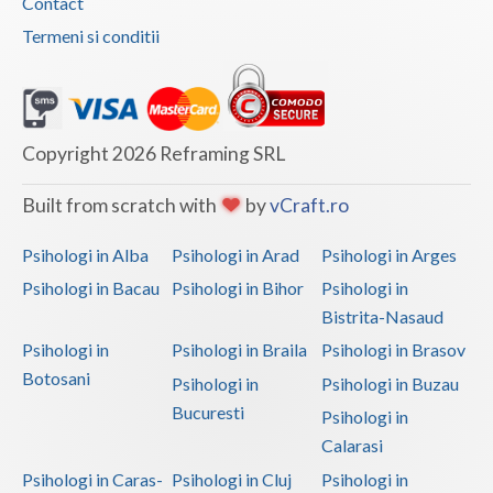
Contact
Vaslui
Termeni si conditii
Vrancea
Copyright 2026 Reframing SRL
Built from scratch with
by
vCraft.ro
Psihologi in Alba
Psihologi in Arad
Psihologi in Arges
Psihologi in Bacau
Psihologi in Bihor
Psihologi in
Bistrita-Nasaud
Psihologi in
Psihologi in Braila
Psihologi in Brasov
Botosani
Psihologi in
Psihologi in Buzau
Bucuresti
Psihologi in
Calarasi
Psihologi in Caras-
Psihologi in Cluj
Psihologi in