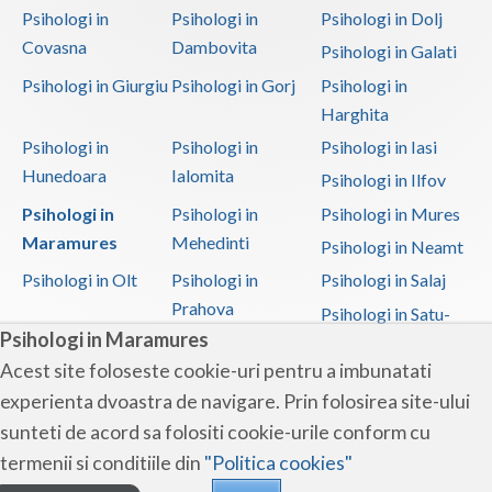
Psihologi in
Psihologi in
Psihologi in Dolj
Covasna
Dambovita
Psihologi in Galati
Psihologi in Giurgiu
Psihologi in Gorj
Psihologi in
Harghita
Psihologi in
Psihologi in
Psihologi in Iasi
Hunedoara
Ialomita
Psihologi in Ilfov
Psihologi in
Psihologi in
Psihologi in Mures
Maramures
Mehedinti
Psihologi in Neamt
Psihologi in Olt
Psihologi in
Psihologi in Salaj
Prahova
Psihologi in Satu-
Psihologi in Maramures
Mare
Acest site foloseste cookie-uri pentru a imbunatati
Psihologi in Sibiu
Psihologi in
Psihologi in
experienta dvoastra de navigare. Prin folosirea site-ului
Suceava
Teleorman
sunteti de acord sa folositi cookie-urile conform cu
Psihologi in Timis
Psihologi in Tulcea
Psihologi in Valcea
termenii si conditiile din
"Politica cookies"
Psihologi in Vaslui
Psihologi in