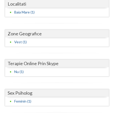
Dolj
Localitati
Galati
Baia Mare (1)
Giurgiu
Gorj
Zone Geografice
Harghita
Vest (1)
Hunedoara
Ialomita
Terapie Online Prin Skype
Nu (1)
Iasi
Ilfov
Sex Psiholog
Maramures
Feminin (1)
Mehedinti
Mures