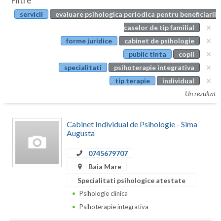
Filtre
Botosani
servicii
evaluare psihologica periodica pentru beneficiarii
Evenimente
Braila
caselor de tip familial
Cabinet
forme juridice
cabinet de psihologie
Brasov
public tinta
copii
Membri
Bucuresti
specialitati
psihoterapie integrativa
tip terapie
individual
Buzau
Un rezultat
Calarasi
Cabinet Individual de Psihologie - Sima
Caras-Severin
Augusta
Cluj
0745679707
Constanta
Baia Mare
Specialitati psihologice atestate
Covasna
Psihologie clinica
Dambovita
Psihoterapie integrativa