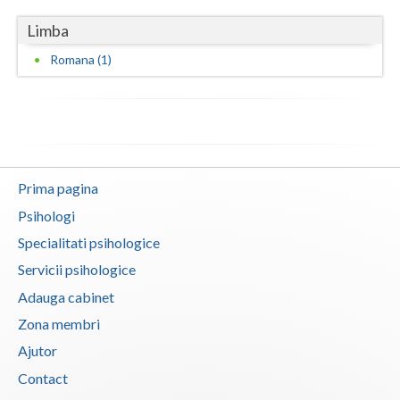
Limba
Neamt
Romana (1)
Olt
Prahova
Salaj
Satu-Mare
Prima pagina
Sibiu
Psihologi
Specialitati psihologice
Suceava
Servicii psihologice
Teleorman
Adauga cabinet
Timis
Zona membri
Ajutor
Tulcea
Contact
Valcea