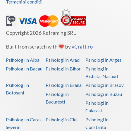
Termeni si conditii
Vaslui
Vrancea
Copyright 2026 Reframing SRL
Built from scratch with
by
vCraft.ro
Psihologi in Alba
Psihologi in Arad
Psihologi in Arges
Psihologi in Bacau
Psihologi in Bihor
Psihologi in
Bistrita-Nasaud
Psihologi in
Psihologi in Braila
Psihologi in Brasov
Botosani
Psihologi in
Psihologi in Buzau
Bucuresti
Psihologi in
Calarasi
Psihologi in Caras-
Psihologi in Cluj
Psihologi in
Severin
Constanta