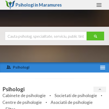
Psihologi in
Maramures
Maramures
Alte judete
Ajutor
Contact
Alba
Arad
Psihologi
Arges
Activitate recenta
Bacau
Specialitati
Psihologi
Bihor
Cabinete de psihologie
Societati de psihologie
Servicii
Centre de psihologie
Asociatii de psihologie
Bistrita-Nasaud
Articole