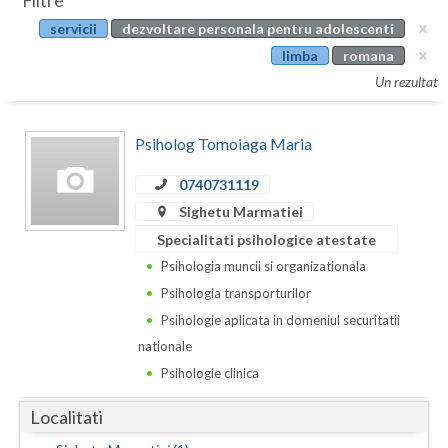
Filtre
Botosani
servicii
dezvoltare personala pentru adolescenti
Evenimente
Braila
limba
romana
Cabinet
Un rezultat
Brasov
Membri
Bucuresti
Psiholog Tomoiaga Maria
Buzau
0740731119
Sighetu Marmatiei
Calarasi
Specialitati psihologice atestate
Caras-Severin
Psihologia muncii si organizationala
Cluj
Psihologia transporturilor
Psihologie aplicata in domeniul securitatii
Constanta
nationale
Covasna
Psihologie clinica
Dambovita
Localitati