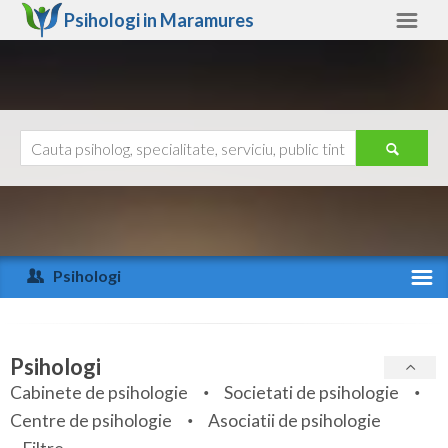
Psihologi in
Maramures
Maramures
Alte judete
Ajutor
Contact
Alba
Arad
Psihologi
Arges
Activitate recenta
Bacau
Specialitati
Psihologi
Bihor
Cabinete de psihologie
Societati de psihologie
Servicii
Centre de psihologie
Asociatii de psihologie
Bistrita-Nasaud
Articole