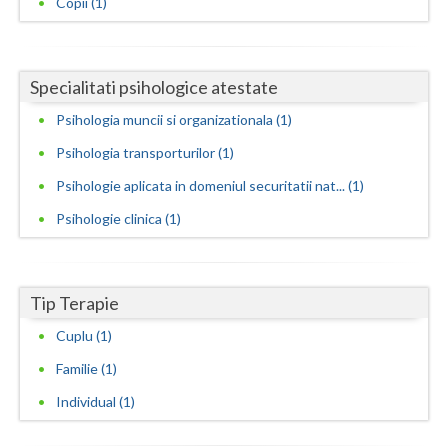
Copii (1)
Neamt
Olt
Specialitati psihologice atestate
Prahova
Psihologia muncii si organizationala (1)
Psihologia transporturilor (1)
Salaj
Psihologie aplicata in domeniul securitatii nat... (1)
Satu-Mare
Psihologie clinica (1)
Sibiu
Suceava
Tip Terapie
Teleorman
Cuplu (1)
Timis
Familie (1)
Tulcea
Individual (1)
Valcea