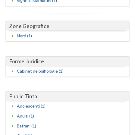
Sighetu Marmatiei (1)
Dolj
Galati
Zone Geografice
Giurgiu
Nord (1)
Gorj
Harghita
Forme Juridice
Hunedoara
Cabinet de psihologie (1)
Ialomita
Iasi
Public Tinta
Ilfov
Adolescenti (1)
Maramures
Adulti (1)
Mehedinti
Batrani (1)
Mures