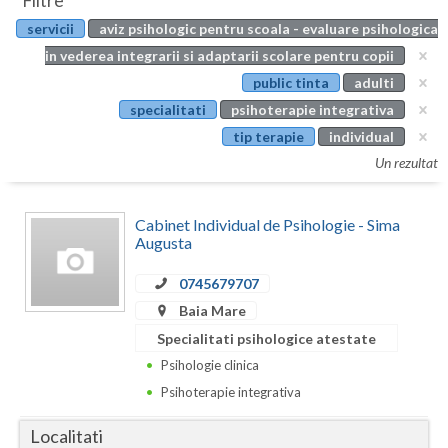
Filtre
Botosani
servicii
aviz psihologic pentru scoala - evaluare psihologica
Evenimente
Braila
in vederea integrarii si adaptarii scolare pentru copii
Cabinet
public tinta
adulti
Brasov
specialitati
psihoterapie integrativa
Membri
Bucuresti
tip terapie
individual
Un rezultat
Buzau
Calarasi
Cabinet Individual de Psihologie - Sima
Augusta
Caras-Severin
0745679707
Cluj
Baia Mare
Constanta
Specialitati psihologice atestate
Psihologie clinica
Covasna
Psihoterapie integrativa
Dambovita
Localitati