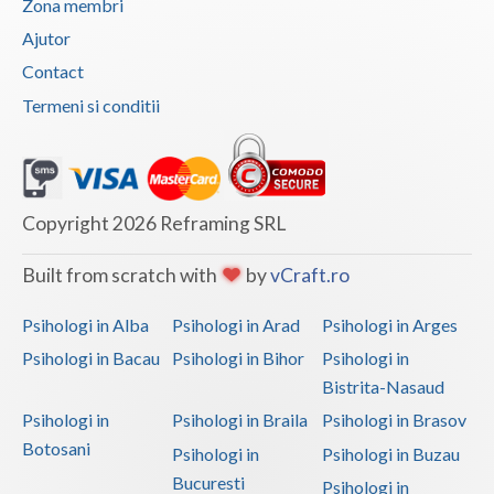
Zona membri
Vaslui
Ajutor
Contact
Vrancea
Termeni si conditii
Copyright 2026 Reframing SRL
Built from scratch with
by
vCraft.ro
Psihologi in Alba
Psihologi in Arad
Psihologi in Arges
Psihologi in Bacau
Psihologi in Bihor
Psihologi in
Bistrita-Nasaud
Psihologi in
Psihologi in Braila
Psihologi in Brasov
Botosani
Psihologi in
Psihologi in Buzau
Bucuresti
Psihologi in