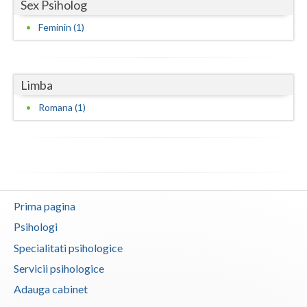
Sex Psiholog
Neamt
Feminin (1)
Olt
Prahova
Limba
Salaj
Romana (1)
Satu-Mare
Sibiu
Suceava
Prima pagina
Teleorman
Psihologi
Timis
Specialitati psihologice
Servicii psihologice
Tulcea
Adauga cabinet
Valcea