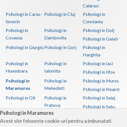
Calarasi
Psihologi in Caras-
Psihologi in Cluj
Psihologi in
Severin
Constanta
Psihologi in
Psihologi in
Psihologi in Dolj
Covasna
Dambovita
Psihologi in Galati
Psihologi in Giurgiu
Psihologi in Gorj
Psihologi in
Harghita
Psihologi in
Psihologi in
Psihologi in Iasi
Hunedoara
Ialomita
Psihologi in Ilfov
Psihologi in
Psihologi in
Psihologi in Mures
Maramures
Mehedinti
Psihologi in Neamt
Psihologi in Olt
Psihologi in
Psihologi in Salaj
Prahova
Psihologi in Satu-
Psihologi in Maramures
Mare
Acest site foloseste cookie-uri pentru a imbunatati
Psihologi in Sibiu
Psihologi in
Psihologi in