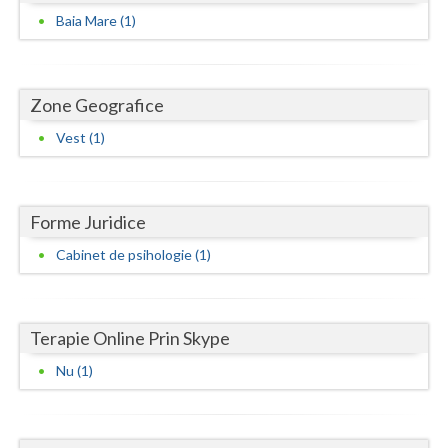
Dolj
Baia Mare (1)
Galati
Giurgiu
Zone Geografice
Gorj
Vest (1)
Harghita
Hunedoara
Forme Juridice
Ialomita
Cabinet de psihologie (1)
Iasi
Ilfov
Terapie Online Prin Skype
Maramures
Nu (1)
Mehedinti
Mures