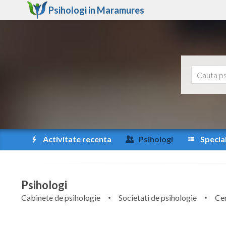
Psihologi in
Maramures
Activitate recenta
Psihologi
Special
Psihologi
Cabinete de psihologie
Societati de psihologie
Cen