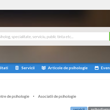
itati
Servicii
Articole
de psihologie
Even
tre de psihologie
Asociatii de psihologie
servicii
psihodiagnos