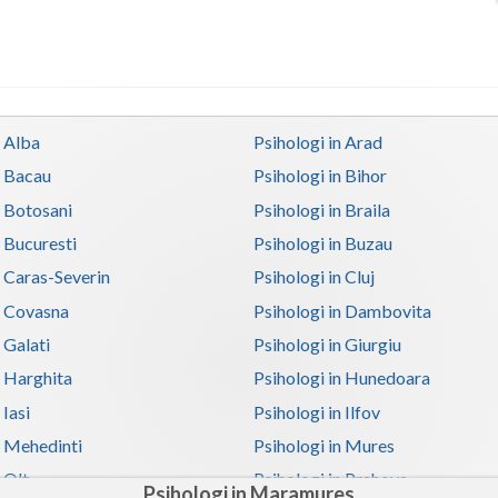
n Alba
Psihologi in Arad
n Bacau
Psihologi in Bihor
n Botosani
Psihologi in Braila
n Bucuresti
Psihologi in Buzau
n Caras-Severin
Psihologi in Cluj
n Covasna
Psihologi in Dambovita
 Galati
Psihologi in Giurgiu
n Harghita
Psihologi in Hunedoara
 Iasi
Psihologi in Ilfov
n Mehedinti
Psihologi in Mures
 Olt
Psihologi in Prahova
Psihologi in Maramures