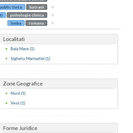
Buzau
public tinta
batrani
ti
psihologie clinica
Calarasi
limba
romana
Caras-Severin
Localitati
Cluj
Baia Mare (1)
Constanta
Sighetu Marmatiei (1)
Covasna
Dambovita
Zone Geografice
Dolj
Nord (1)
Galati
Vest (1)
Giurgiu
Gorj
Forme Juridice