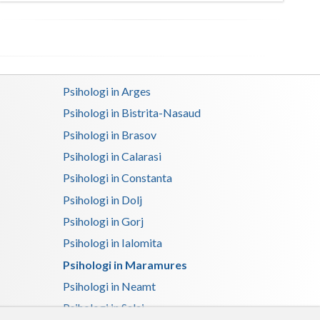
Satu-Mare
Sibiu
Suceava
Psihologi in Arges
Teleorman
Psihologi in Bistrita-Nasaud
Psihologi in Brasov
Timis
Psihologi in Calarasi
Tulcea
Psihologi in Constanta
Valcea
Psihologi in Dolj
Psihologi in Gorj
Vaslui
Psihologi in Ialomita
Vrancea
Psihologi in Maramures
Psihologi in Neamt
Psihologi in Salaj