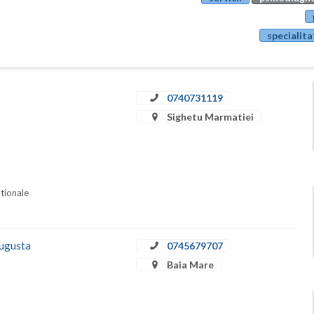
specialita
0740731119
Sighetu Marmatiei
ationale
Augusta
0745679707
Baia Mare