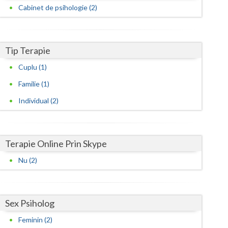
Harghita
Cabinet de psihologie (2)
Hunedoara
Ialomita
Tip Terapie
Iasi
Cuplu (1)
Ilfov
Familie (1)
Individual (2)
Maramures
Mehedinti
Terapie Online Prin Skype
Mures
Nu (2)
Neamt
Olt
Sex Psiholog
Prahova
Feminin (2)
Salaj