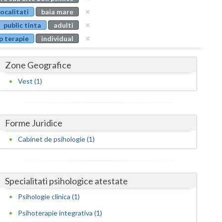
Buzau
localitati
baia mare
public tinta
adulti
Calarasi
p terapie
individual
Caras-Severin
Zone Geografice
Cluj
Vest (1)
Constanta
Covasna
Forme Juridice
Dambovita
Cabinet de psihologie (1)
Dolj
Galati
Specialitati psihologice atestate
Giurgiu
Psihologie clinica (1)
Gorj
Psihoterapie integrativa (1)