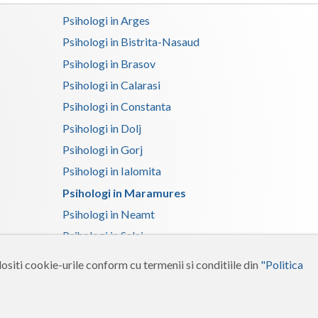
Psihologi in Arges
Satu-Mare
Psihologi in Bistrita-Nasaud
Sibiu
Psihologi in Brasov
Suceava
Psihologi in Calarasi
Psihologi in Constanta
Teleorman
Psihologi in Dolj
Timis
Psihologi in Gorj
Tulcea
Psihologi in Ialomita
Psihologi in Maramures
Valcea
Psihologi in Neamt
Vaslui
Psihologi in Salaj
Vrancea
Psihologi in Suceava
ositi cookie-urile conform cu termenii si conditiile din
"Politica
Psihologi in Tulcea
Psihologi in Vrancea