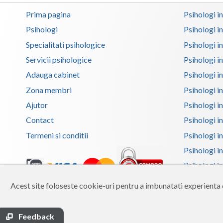
Prima pagina
Psihologi i
Psihologi
Psihologi i
Specialitati psihologice
Psihologi i
Servicii psihologice
Psihologi i
Adauga cabinet
Psihologi i
Zona membri
Psihologi i
Ajutor
Psihologi in
Contact
Psihologi i
Termeni si conditii
Psihologi in
Psihologi i
Psihologi in
Psihologi i
Acest site foloseste cookie-uri pentru a imbunatati experienta d
Copyright 2026 Reframing SRL
Psihologi i
Built from scratch with
by
vCraft.ro
Psihologi i
Feedback