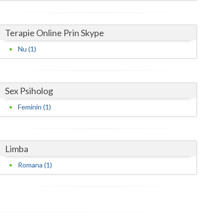
Harghita
Hunedoara
Terapie Online Prin Skype
Ialomita
Nu (1)
Iasi
Ilfov
Sex Psiholog
Maramures
Feminin (1)
Mehedinti
Mures
Limba
Neamt
Romana (1)
Olt
Prahova
Salaj