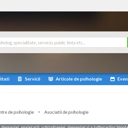
itati
Servicii
Articole
de psihologie
Even
tre de psihologie
Asociatii de psihologie
depresiei, anxietatii, schizofreniei, dementei si a tulburarilor bipola