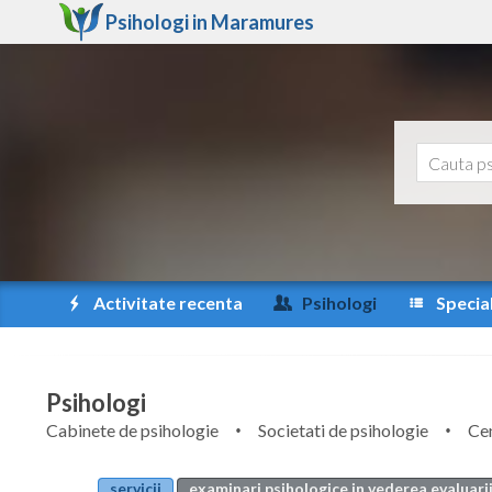
Psihologi in
Maramures
Activitate recenta
Psihologi
Special
Psihologi
Cabinete de psihologie
Societati de psihologie
Cen
servicii
examinari psihologice in vederea evaluarii 