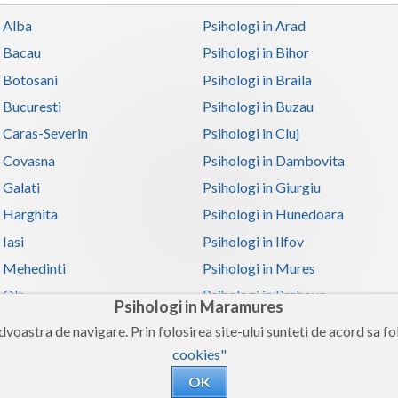
n Alba
Psihologi in Arad
n Bacau
Psihologi in Bihor
n Botosani
Psihologi in Braila
n Bucuresti
Psihologi in Buzau
n Caras-Severin
Psihologi in Cluj
n Covasna
Psihologi in Dambovita
 Galati
Psihologi in Giurgiu
n Harghita
Psihologi in Hunedoara
 Iasi
Psihologi in Ilfov
n Mehedinti
Psihologi in Mures
 Olt
Psihologi in Prahova
Psihologi in Maramures
n Satu-Mare
Psihologi in Sibiu
voastra de navigare. Prin folosirea site-ului sunteti de acord sa fol
n Teleorman
Psihologi in Timis
cookies"
n Valcea
Psihologi in Vaslui
OK