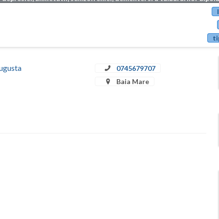
ti
Augusta
0745679707
Baia Mare