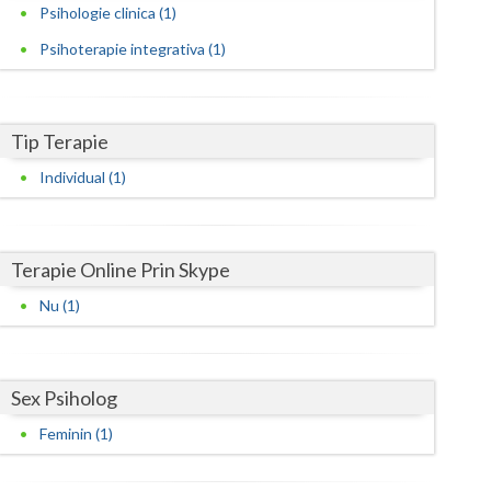
Harghita
Psihologie clinica (1)
Hunedoara
Psihoterapie integrativa (1)
Ialomita
Iasi
Tip Terapie
Individual (1)
Ilfov
Maramures
Terapie Online Prin Skype
Mehedinti
Nu (1)
Mures
Neamt
Sex Psiholog
Olt
Feminin (1)
Prahova
Salaj