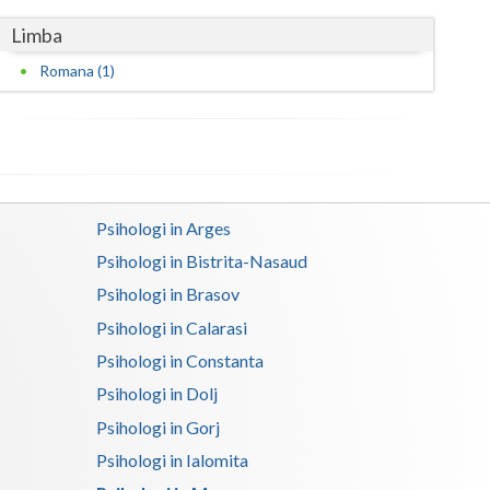
Limba
Satu-Mare
Romana (1)
Sibiu
Suceava
Teleorman
Timis
Psihologi in Arges
Tulcea
Psihologi in Bistrita-Nasaud
Psihologi in Brasov
Valcea
Psihologi in Calarasi
Vaslui
Psihologi in Constanta
Vrancea
Psihologi in Dolj
Psihologi in Gorj
Psihologi in Ialomita