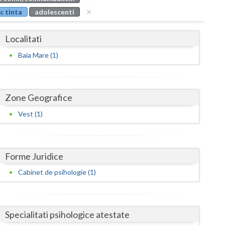
Buzau
c tinta
adolescenti
Calarasi
Localitati
Caras-Severin
Baia Mare (1)
Cluj
Constanta
Zone Geografice
Covasna
Vest (1)
Dambovita
Dolj
Forme Juridice
Galati
Cabinet de psihologie (1)
Giurgiu
Gorj
Specialitati psihologice atestate