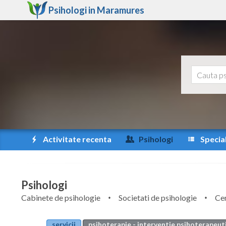
Psihologi in
Maramures
Activitate recenta
Psihologi
Special
Psihologi
Cabinete de psihologie
Societati de psihologie
Cen
servicii
psihoterapie - interventie psihoterapeut