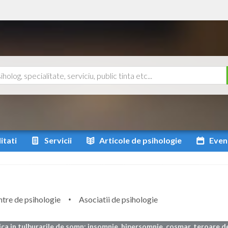
itati
Servicii
Articole
de psihologie
Even
tre de psihologie
Asociatii de psihologie
ica in tulburarile de somn: insomnie, hipersomnie, cosmar, teroare