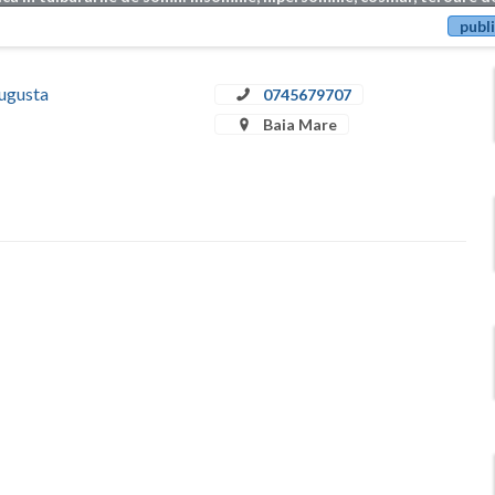
publi
Augusta
0745679707
Baia Mare