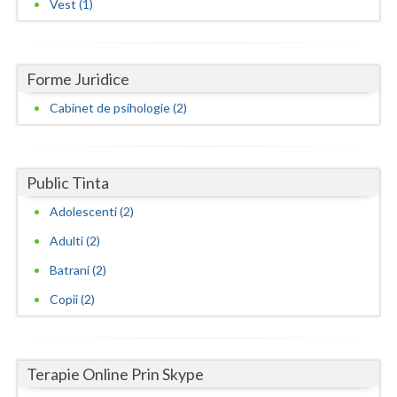
Vest (1)
Neamt
Olt
Forme Juridice
Prahova
Cabinet de psihologie (2)
Salaj
Satu-Mare
Public Tinta
Sibiu
Adolescenti (2)
Adulti (2)
Suceava
Batrani (2)
Teleorman
Copii (2)
Timis
Tulcea
Terapie Online Prin Skype
Valcea