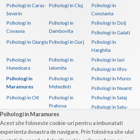
Psihologi in Caras-
Psihologi in Cluj
Psihologi in
Severin
Constanta
Psihologi in
Psihologi in
Psihologi in Dolj
Covasna
Dambovita
Psihologi in Galati
Psihologi in Giurgiu
Psihologi in Gorj
Psihologi in
Harghita
Psihologi in
Psihologi in
Psihologi in Iasi
Hunedoara
Ialomita
Psihologi in Ilfov
Psihologi in
Psihologi in
Psihologi in Mures
Maramures
Mehedinti
Psihologi in Neamt
Psihologi in Olt
Psihologi in
Psihologi in Salaj
Prahova
Psihologi in Satu-
Psihologi in Maramures
Mare
Acest site foloseste cookie-uri pentru a imbunatati
Psihologi in Sibiu
Psihologi in
Psihologi in
experienta dvoastra de navigare. Prin folosirea site-ului
Suceava
Teleorman