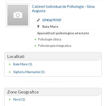
Dolj
Cabinet Individual de Psihologie - Sima
Galati
Augusta
Giurgiu
0745679707
Baia Mare
Gorj
Specialitati psihologice atestate
Harghita
Psihologie clinica
Psihoterapie integrativa
Hunedoara
Localitati
Ialomita
Baia Mare (1)
Iasi
Sighetu Marmatiei (1)
Ilfov
Maramures
Zone Geografice
Mehedinti
Nord (1)
Mures