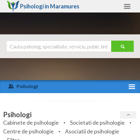
Psihologi in
Maramures
Maramures
Alte judete
Ajutor
Contact
Alba
Arad
Psihologi
Arges
Activitate recenta
Bacau
Specialitati
Psihologi
Bihor
Cabinete de psihologie
Societati de psihologie
Servicii
Centre de psihologie
Asociatii de psihologie
Bistrita-Nasaud
Articole