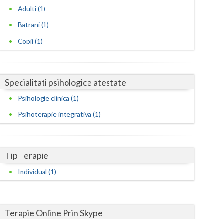
Harghita
Adulti (1)
Hunedoara
Batrani (1)
Ialomita
Copii (1)
Iasi
Ilfov
Specialitati psihologice atestate
Psihologie clinica (1)
Maramures
Psihoterapie integrativa (1)
Mehedinti
Mures
Tip Terapie
Neamt
Individual (1)
Olt
Prahova
Terapie Online Prin Skype
Salaj