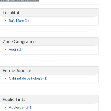
Buzau
Localitati
Calarasi
Baia Mare (1)
Caras-Severin
Cluj
Zone Geografice
Constanta
Vest (1)
Covasna
Dambovita
Forme Juridice
Dolj
Cabinet de psihologie (1)
Galati
Giurgiu
Public Tinta
Gorj
Adolescenti (1)