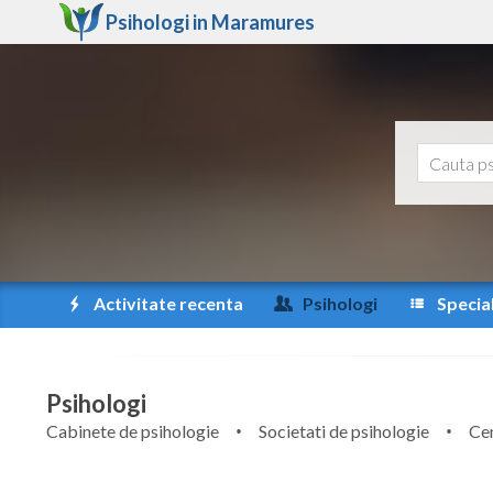
Psihologi in
Maramures
Activitate recenta
Psihologi
Special
Psihologi
Cabinete de psihologie
Societati de psihologie
Cen