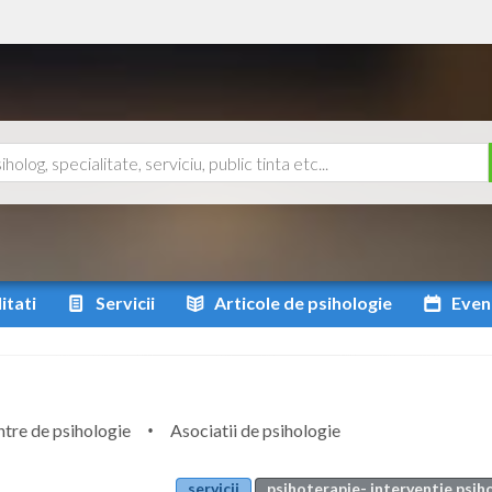
itati
Servicii
Articole
de psihologie
Even
tre de psihologie
Asociatii de psihologie
servicii
psihoterapie- interventie psih