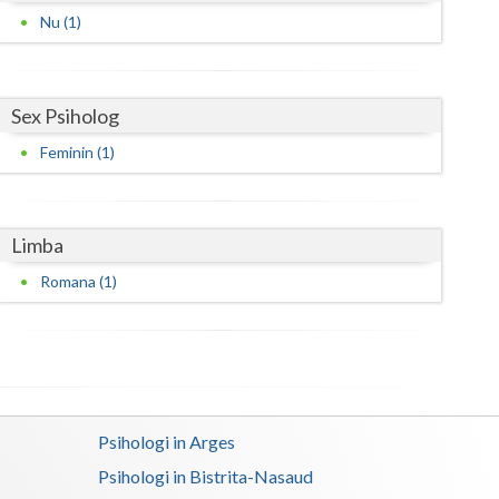
Nu (1)
Satu-Mare
Sibiu
Sex Psiholog
Suceava
Feminin (1)
Teleorman
Timis
Limba
Tulcea
Romana (1)
Valcea
Vaslui
Vrancea
Psihologi in Arges
Psihologi in Bistrita-Nasaud