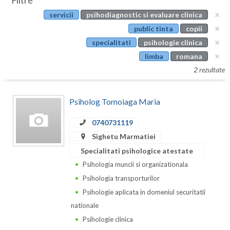
Filtre
Botosani
servicii
psihodiagnostic si evaluare clinica
Evenimente
Braila
public tinta
copii
Cabinet
specialitati
psihologie clinica
Brasov
limba
romana
Membri
Bucuresti
2 rezultate
Buzau
Psiholog Tomoiaga Maria
Calarasi
0740731119
Caras-Severin
Sighetu Marmatiei
Cluj
Specialitati psihologice atestate
Psihologia muncii si organizationala
Constanta
Psihologia transporturilor
Covasna
Psihologie aplicata in domeniul securitatii
nationale
Dambovita
Psihologie clinica