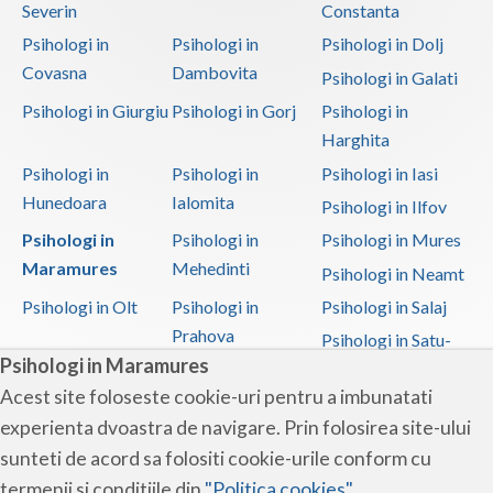
Severin
Constanta
Psihologi in
Psihologi in
Psihologi in Dolj
Covasna
Dambovita
Psihologi in Galati
Psihologi in Giurgiu
Psihologi in Gorj
Psihologi in
Harghita
Psihologi in
Psihologi in
Psihologi in Iasi
Hunedoara
Ialomita
Psihologi in Ilfov
Psihologi in
Psihologi in
Psihologi in Mures
Maramures
Mehedinti
Psihologi in Neamt
Psihologi in Olt
Psihologi in
Psihologi in Salaj
Prahova
Psihologi in Satu-
Psihologi in Maramures
Mare
Acest site foloseste cookie-uri pentru a imbunatati
Psihologi in Sibiu
Psihologi in
Psihologi in
experienta dvoastra de navigare. Prin folosirea site-ului
Suceava
Teleorman
sunteti de acord sa folositi cookie-urile conform cu
Psihologi in Timis
Psihologi in Tulcea
Psihologi in Valcea
termenii si conditiile din
"Politica cookies"