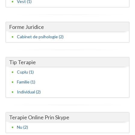
Vest (1)
Neamt
Olt
Forme Juridice
Prahova
Cabinet de psihologie (2)
Salaj
Satu-Mare
Tip Terapie
Sibiu
Cuplu (1)
Familie (1)
Suceava
Individual (2)
Teleorman
Timis
Terapie Online Prin Skype
Tulcea
Nu (2)
Valcea