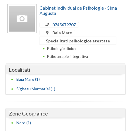
Dolj
Cabinet Individual de Psihologie - Sima
Galati
Augusta
Giurgiu
0745679707
Baia Mare
Gorj
Specialitati psihologice atestate
Harghita
Psihologie clinica
Psihoterapie integrativa
Hunedoara
Localitati
Ialomita
Baia Mare (1)
Iasi
Sighetu Marmatiei (1)
Ilfov
Maramures
Zone Geografice
Mehedinti
Nord (1)
Mures