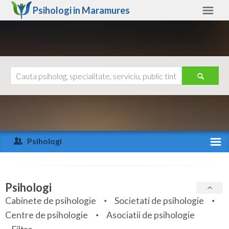
Psihologi in
Maramures
Maramures
Alte judete
Ajutor
Contact
Alba
Arad
Psihologi
Arges
Activitate recenta
Bacau
Specialitati
Psihologi
Bihor
Cabinete de psihologie
Societati de psihologie
Servicii
Centre de psihologie
Asociatii de psihologie
Bistrita-Nasaud
Articole