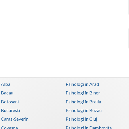
n Alba
Psihologi in Arad
n Bacau
Psihologi in Bihor
n Botosani
Psihologi in Braila
n Bucuresti
Psihologi in Buzau
n Caras-Severin
Psihologi in Cluj
n Covasna
Psihologi in Dambovita