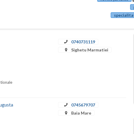
specialita
0740731119
Sighetu Marmatiei
ationale
Augusta
0745679707
Baia Mare