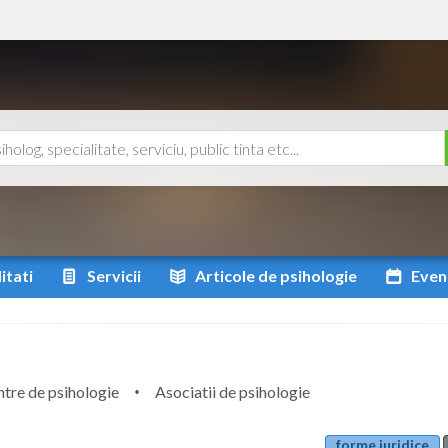
itati
Servicii
Articole
de psihologie
Even
tre de psihologie
Asociatii de psihologie
forme juridice