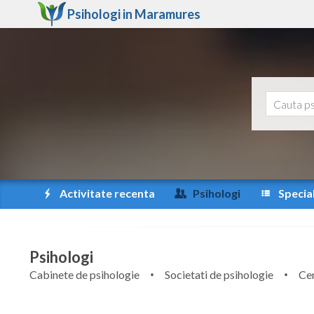
Psihologi in
Maramures
Activitate recenta
Psihologi
Special
Psihologi
Cabinete de psihologie
Societati de psihologie
Cen