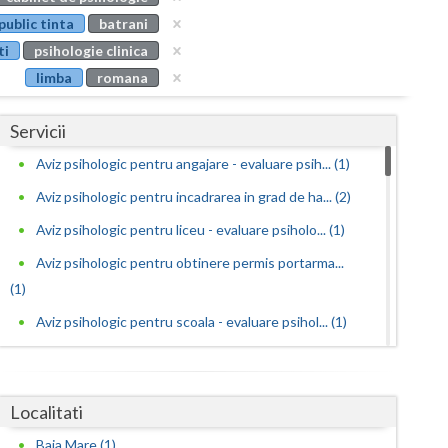
Buzau
public tinta
batrani
ti
psihologie clinica
Calarasi
limba
romana
Caras-Severin
Servicii
Cluj
Aviz psihologic pentru angajare - evaluare psih... (1)
Constanta
Aviz psihologic pentru incadrarea in grad de ha... (2)
Covasna
Aviz psihologic pentru liceu - evaluare psiholo... (1)
Dambovita
Aviz psihologic pentru obtinere permis portarma...
(1)
Dolj
Aviz psihologic pentru scoala - evaluare psihol... (1)
Galati
Aviz psihologic si evaluare clinica la cerere c... (2)
Giurgiu
Avize psihologice necesare la angajare si menti... (1)
Localitati
Gorj
Consiliere psihologica (2)
Baia Mare (1)