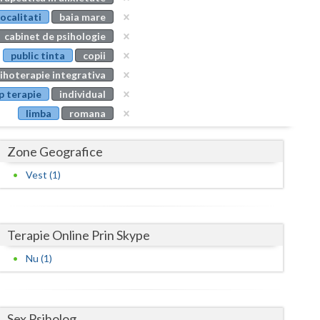
Buzau
localitati
baia mare
cabinet de psihologie
Calarasi
public tinta
copii
Caras-Severin
ihoterapie integrativa
p terapie
individual
Cluj
limba
romana
Constanta
Zone Geografice
Covasna
Vest (1)
Dambovita
Dolj
Terapie Online Prin Skype
Galati
Nu (1)
Giurgiu
Gorj
Sex Psiholog