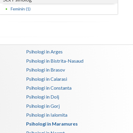
Harghita
Feminin (1)
Hunedoara
Ialomita
Iasi
Ilfov
Psihologi in Arges
Psihologi in Bistrita-Nasaud
Maramures
Psihologi in Brasov
Mehedinti
Psihologi in Calarasi
Mures
Psihologi in Constanta
Neamt
Psihologi in Dolj
Psihologi in Gorj
Olt
Psihologi in Ialomita
Prahova
Psihologi in Maramures
Salaj
Psihologi in Neamt