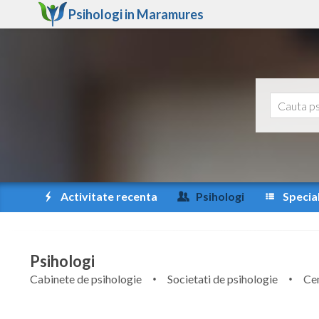
Psihologi in
Maramures
Activitate recenta
Psihologi
Special
Psihologi
Cabinete de psihologie
Societati de psihologie
Cen