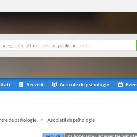
itati
Servicii
Articole
de psihologie
Even
tre de psihologie
Asociatii de psihologie
servicii
psihoterapie - interventie psihot