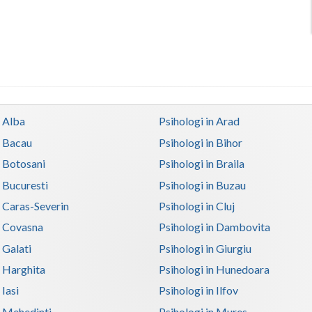
n Alba
Psihologi in Arad
n Bacau
Psihologi in Bihor
n Botosani
Psihologi in Braila
n Bucuresti
Psihologi in Buzau
n Caras-Severin
Psihologi in Cluj
n Covasna
Psihologi in Dambovita
 Galati
Psihologi in Giurgiu
n Harghita
Psihologi in Hunedoara
 Iasi
Psihologi in Ilfov
n Mehedinti
Psihologi in Mures