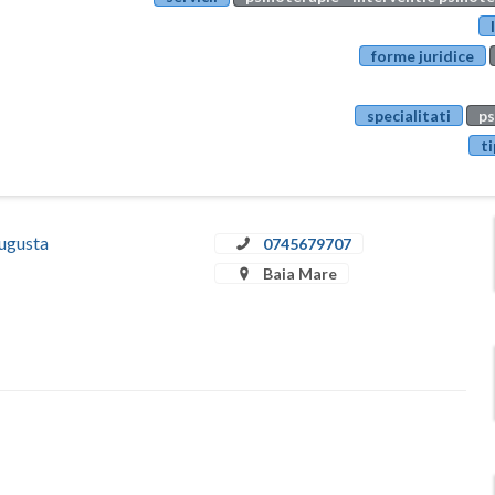
forme juridice
specialitati
ps
ti
Augusta
0745679707
Baia Mare