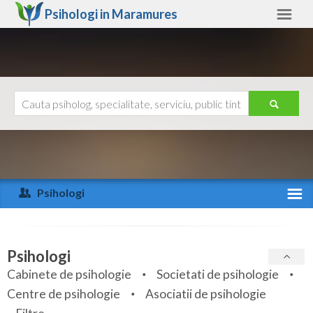
Psihologi in
Maramures
Maramures
Alte judete
Ajutor
Contact
Alba
Arad
Psihologi
Arges
Activitate recenta
Bacau
Specialitati
Psihologi
Bihor
Cabinete de psihologie
Societati de psihologie
Servicii
Centre de psihologie
Asociatii de psihologie
Bistrita-Nasaud
Articole