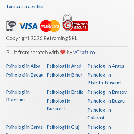
Termeni si conditii
Vaslui
Vrancea
Copyright 2026 Reframing SRL
Built from scratch with
by
vCraft.ro
Psihologi in Alba
Psihologi in Arad
Psihologi in Arges
Psihologi in Bacau
Psihologi in Bihor
Psihologi in
Bistrita-Nasaud
Psihologi in
Psihologi in Braila
Psihologi in Brasov
Botosani
Psihologi in
Psihologi in Buzau
Bucuresti
Psihologi in
Calarasi
Psihologi in Caras-
Psihologi in Cluj
Psihologi in