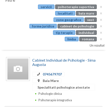
Filtre
Botosani
servicii
psihoterapie suportiva
Evenimente
Braila
localitati
baia mare
Cabinet
zone geografice
vest
Brasov
forme juridice
cabinet de psihologie
Membri
Bucuresti
tip terapie
individual
limba
romana
Buzau
Un rezultat
Calarasi
Cabinet Individual de Psihologie - Sima
Caras-Severin
Augusta
Cluj
0745679707
Constanta
Baia Mare
Specialitati psihologice atestate
Covasna
Psihologie clinica
Dambovita
Psihoterapie integrativa