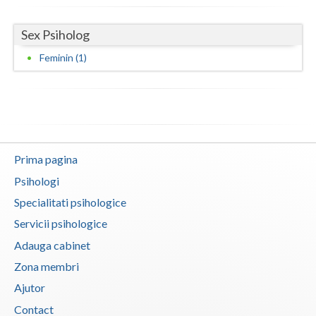
Neamt
Sex Psiholog
Olt
Feminin (1)
Prahova
Salaj
Satu-Mare
Prima pagina
Sibiu
Psihologi
Suceava
Specialitati psihologice
Teleorman
Servicii psihologice
Adauga cabinet
Timis
Zona membri
Tulcea
Ajutor
Valcea
Contact