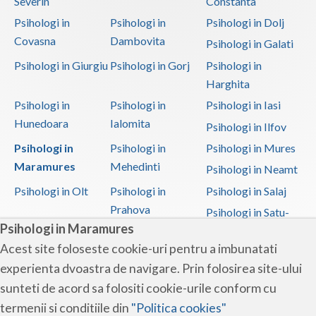
Severin
Constanta
Psihologi in
Psihologi in
Psihologi in Dolj
Covasna
Dambovita
Psihologi in Galati
Psihologi in Giurgiu
Psihologi in Gorj
Psihologi in
Harghita
Psihologi in
Psihologi in
Psihologi in Iasi
Hunedoara
Ialomita
Psihologi in Ilfov
Psihologi in
Psihologi in
Psihologi in Mures
Maramures
Mehedinti
Psihologi in Neamt
Psihologi in Olt
Psihologi in
Psihologi in Salaj
Prahova
Psihologi in Satu-
Psihologi in Maramures
Mare
Acest site foloseste cookie-uri pentru a imbunatati
Psihologi in Sibiu
Psihologi in
Psihologi in
experienta dvoastra de navigare. Prin folosirea site-ului
Suceava
Teleorman
sunteti de acord sa folositi cookie-urile conform cu
Psihologi in Timis
Psihologi in Tulcea
Psihologi in Valcea
termenii si conditiile din
"Politica cookies"
Psihologi in Vaslui
Psihologi in