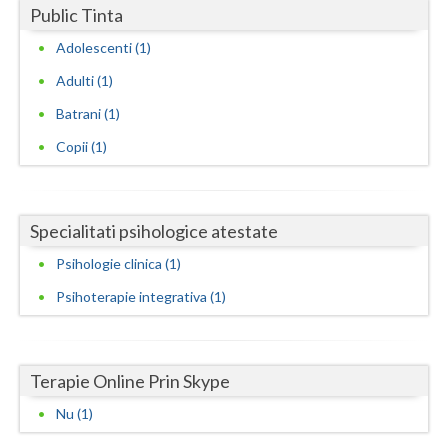
Dolj
Public Tinta
Galati
Adolescenti (1)
Adulti (1)
Giurgiu
Batrani (1)
Gorj
Copii (1)
Harghita
Hunedoara
Specialitati psihologice atestate
Ialomita
Psihologie clinica (1)
Iasi
Psihoterapie integrativa (1)
Ilfov
Maramures
Terapie Online Prin Skype
Mehedinti
Nu (1)
Mures