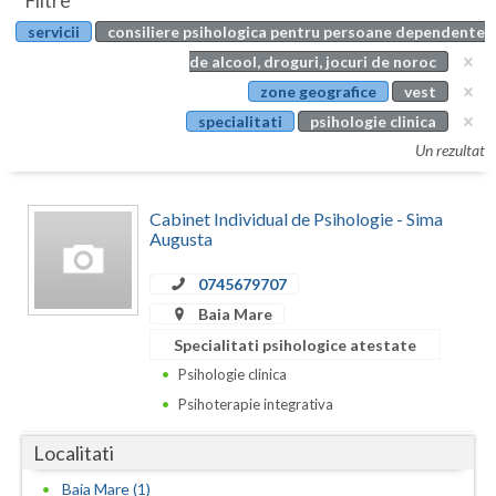
Filtre
Botosani
servicii
consiliere psihologica pentru persoane dependente
Evenimente
Braila
de alcool, droguri, jocuri de noroc
Cabinet
zone geografice
vest
Brasov
specialitati
psihologie clinica
Membri
Bucuresti
Un rezultat
Buzau
Cabinet Individual de Psihologie - Sima
Calarasi
Augusta
Caras-Severin
0745679707
Baia Mare
Cluj
Specialitati psihologice atestate
Constanta
Psihologie clinica
Psihoterapie integrativa
Covasna
Localitati
Dambovita
Baia Mare (1)