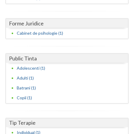
Dolj
Galati
Forme Juridice
Giurgiu
Cabinet de psihologie (1)
Gorj
Harghita
Public Tinta
Hunedoara
Adolescenti (1)
Ialomita
Adulti (1)
Iasi
Batrani (1)
Ilfov
Copii (1)
Maramures
Mehedinti
Tip Terapie
Individual (1)
Mures