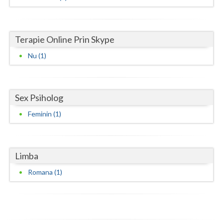
Neamt
Olt
Terapie Online Prin Skype
Nu (1)
Prahova
Salaj
Sex Psiholog
Satu-Mare
Feminin (1)
Sibiu
Suceava
Limba
Teleorman
Romana (1)
Timis
Tulcea
Valcea