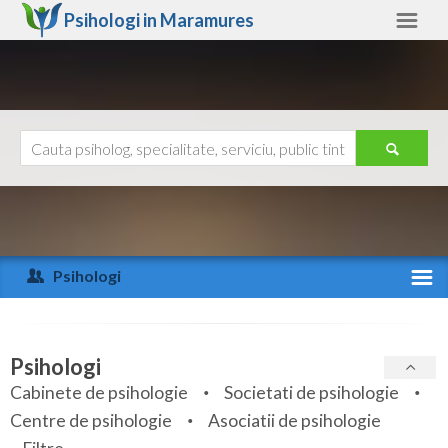
Psihologi in
Maramures
Maramures
Alte judete
Ajutor
Contact
Alba
Arad
Psihologi
Arges
Activitate recenta
Bacau
Specialitati
Psihologi
Bihor
Cabinete de psihologie
Societati de psihologie
Servicii
Centre de psihologie
Asociatii de psihologie
Bistrita-Nasaud
Articole