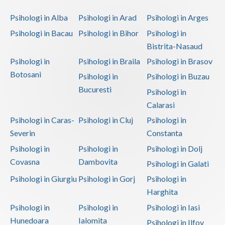
Psihologi in Alba
Psihologi in Arad
Psihologi in Arges
Psihologi in Bacau
Psihologi in Bihor
Psihologi in
Bistrita-Nasaud
Psihologi in
Psihologi in Braila
Psihologi in Brasov
Botosani
Psihologi in
Psihologi in Buzau
Bucuresti
Psihologi in
Calarasi
Psihologi in Caras-
Psihologi in Cluj
Psihologi in
Severin
Constanta
Psihologi in
Psihologi in
Psihologi in Dolj
Covasna
Dambovita
Psihologi in Galati
Psihologi in Giurgiu
Psihologi in Gorj
Psihologi in
Harghita
Psihologi in
Psihologi in
Psihologi in Iasi
Hunedoara
Ialomita
Psihologi in Ilfov