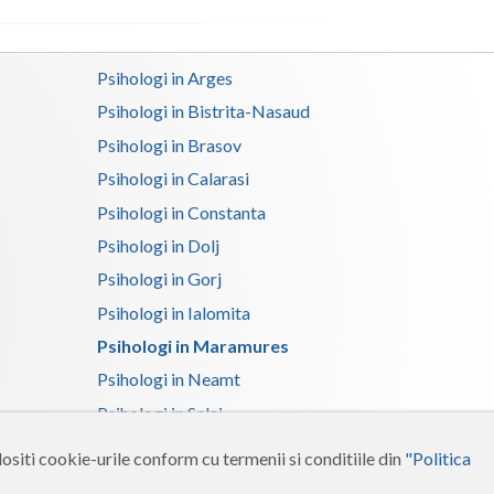
Satu-Mare
Psihologi in Arges
Sibiu
Psihologi in Bistrita-Nasaud
Suceava
Psihologi in Brasov
Teleorman
Psihologi in Calarasi
Psihologi in Constanta
Timis
Psihologi in Dolj
Tulcea
Psihologi in Gorj
Valcea
Psihologi in Ialomita
Psihologi in Maramures
Vaslui
Psihologi in Neamt
Vrancea
Psihologi in Salaj
Psihologi in Suceava
ositi cookie-urile conform cu termenii si conditiile din
"Politica
Psihologi in Tulcea