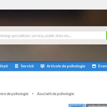
itati
Servicii
Articole
de psihologie
Even
tre de psihologie
Asociatii de psihologie
servicii
psihodiagnos