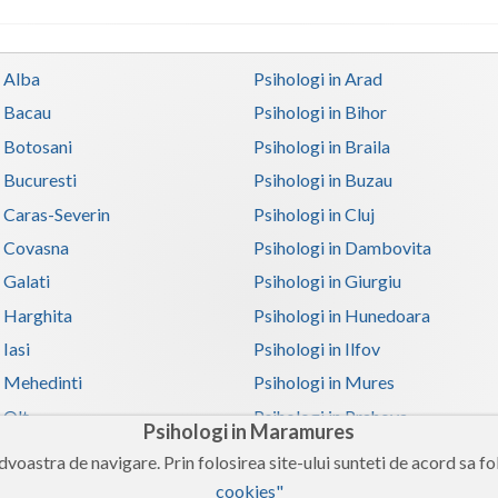
n Alba
Psihologi in Arad
n Bacau
Psihologi in Bihor
n Botosani
Psihologi in Braila
n Bucuresti
Psihologi in Buzau
n Caras-Severin
Psihologi in Cluj
n Covasna
Psihologi in Dambovita
 Galati
Psihologi in Giurgiu
n Harghita
Psihologi in Hunedoara
 Iasi
Psihologi in Ilfov
n Mehedinti
Psihologi in Mures
 Olt
Psihologi in Prahova
Psihologi in Maramures
n Satu-Mare
Psihologi in Sibiu
voastra de navigare. Prin folosirea site-ului sunteti de acord sa fol
n Teleorman
Psihologi in Timis
cookies"