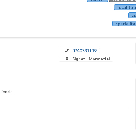
localitat
zo
specialita
0740731119
Sighetu Marmatiei
ationale