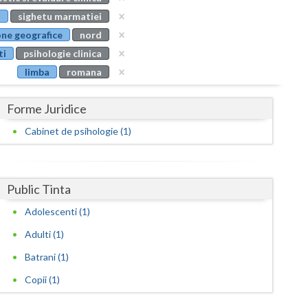
Buzau
i
sighetu marmatiei
ne geografice
nord
Calarasi
ti
psihologie clinica
Caras-Severin
limba
romana
Cluj
Forme Juridice
Constanta
Cabinet de psihologie (1)
Covasna
Dambovita
Public Tinta
Dolj
Adolescenti (1)
Galati
Adulti (1)
Giurgiu
Batrani (1)
Copii (1)
Gorj