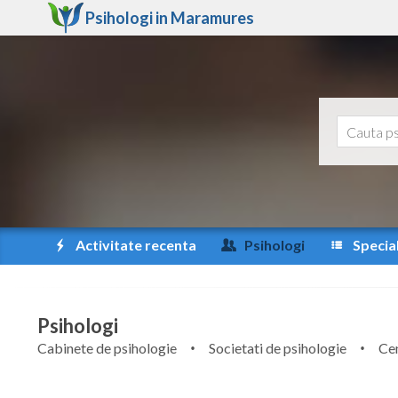
Psihologi in
Maramures
Activitate recenta
Psihologi
Special
Psihologi
Cabinete de psihologie
Societati de psihologie
Cen