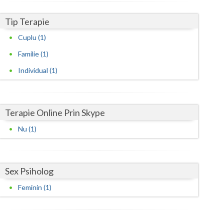
Harghita
Tip Terapie
Hunedoara
Cuplu (1)
Ialomita
Familie (1)
Iasi
Individual (1)
Ilfov
Maramures
Terapie Online Prin Skype
Mehedinti
Nu (1)
Mures
Neamt
Sex Psiholog
Olt
Feminin (1)
Prahova
Salaj