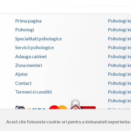
Prima pagina
Psihologi i
Psihologi
Psihologi i
Specialitati psihologice
Psihologi i
Servicii psihologice
Psihologi i
Adauga cabinet
Psihologi i
Zona membri
Psihologi i
Ajutor
Psihologi in
Contact
Psihologi i
Termeni si conditii
Psihologi in
Psihologi i
Psihologi in
Psihologi i
Acest site foloseste cookie-uri pentru a imbunatati experienta d
Copyright 2026 Reframing SRL
Psihologi i