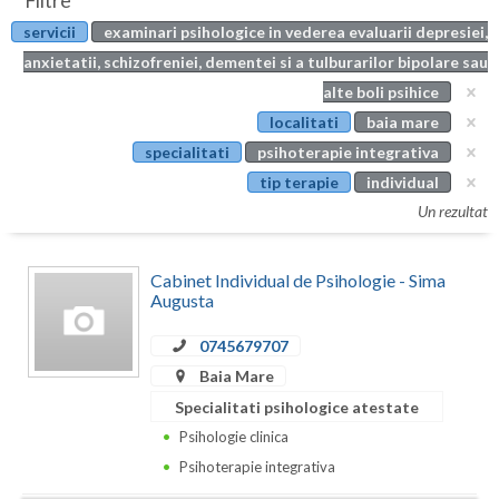
Filtre
Botosani
servicii
examinari psihologice in vederea evaluarii depresiei,
Evenimente
Braila
anxietatii, schizofreniei, dementei si a tulburarilor bipolare sau
Cabinet
alte boli psihice
Brasov
localitati
baia mare
Membri
Bucuresti
specialitati
psihoterapie integrativa
tip terapie
individual
Buzau
Un rezultat
Calarasi
Cabinet Individual de Psihologie - Sima
Caras-Severin
Augusta
Cluj
0745679707
Constanta
Baia Mare
Specialitati psihologice atestate
Covasna
Psihologie clinica
Dambovita
Psihoterapie integrativa