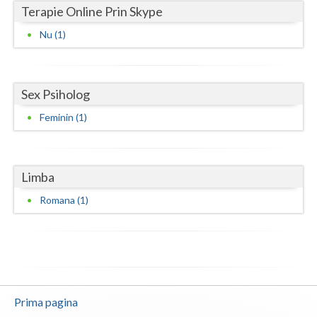
Terapie Online Prin Skype
Neamt
Nu (1)
Olt
Prahova
Sex Psiholog
Salaj
Feminin (1)
Satu-Mare
Sibiu
Limba
Suceava
Romana (1)
Teleorman
Timis
Tulcea
Prima pagina
Valcea