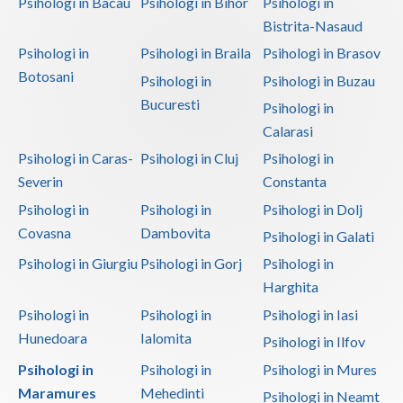
Psihologi in Bacau
Psihologi in Bihor
Psihologi in
Bistrita-Nasaud
Psihologi in
Psihologi in Braila
Psihologi in Brasov
Botosani
Psihologi in
Psihologi in Buzau
Bucuresti
Psihologi in
Calarasi
Psihologi in Caras-
Psihologi in Cluj
Psihologi in
Severin
Constanta
Psihologi in
Psihologi in
Psihologi in Dolj
Covasna
Dambovita
Psihologi in Galati
Psihologi in Giurgiu
Psihologi in Gorj
Psihologi in
Harghita
Psihologi in
Psihologi in
Psihologi in Iasi
Hunedoara
Ialomita
Psihologi in Ilfov
Psihologi in
Psihologi in
Psihologi in Mures
Maramures
Mehedinti
Psihologi in Neamt