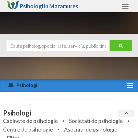
Psihologi in
Maramures
Maramures
Alte judete
Ajutor
Contact
Alba
Arad
Psihologi
Arges
Activitate recenta
Bacau
Specialitati
Psihologi
Bihor
Cabinete de psihologie
Societati de psihologie
Servicii
Centre de psihologie
Asociatii de psihologie
Bistrita-Nasaud
Articole