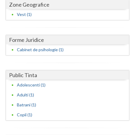
Dolj
Zone Geografice
Galati
Vest (1)
Giurgiu
Gorj
Forme Juridice
Harghita
Cabinet de psihologie (1)
Hunedoara
Ialomita
Public Tinta
Adolescenti (1)
Iasi
Adulti (1)
Ilfov
Batrani (1)
Maramures
Copii (1)
Mehedinti
Mures