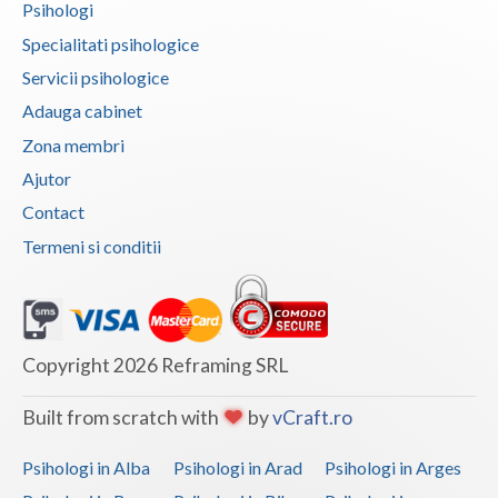
Psihologi
Vaslui
Specialitati psihologice
Vrancea
Servicii psihologice
Adauga cabinet
Zona membri
Ajutor
Contact
Termeni si conditii
Copyright 2026 Reframing SRL
Built from scratch with
by
vCraft.ro
Psihologi in Alba
Psihologi in Arad
Psihologi in Arges