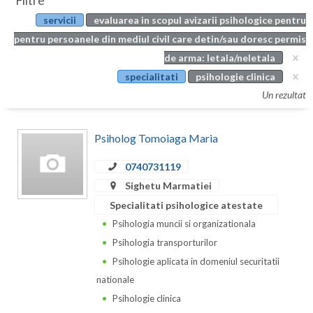
Filtre
Botosani
servicii
evaluarea in scopul avizarii psihologice pentru
Evenimente
Braila
pentru persoanele din mediul civil care detin/sau doresc permis
Cabinet
de arma: letala/neletala
Brasov
specialitati
psihologie clinica
Membri
Bucuresti
Un rezultat
Buzau
Psiholog Tomoiaga Maria
Calarasi
0740731119
Caras-Severin
Sighetu Marmatiei
Cluj
Specialitati psihologice atestate
Psihologia muncii si organizationala
Constanta
Psihologia transporturilor
Covasna
Psihologie aplicata in domeniul securitatii
nationale
Dambovita
Psihologie clinica