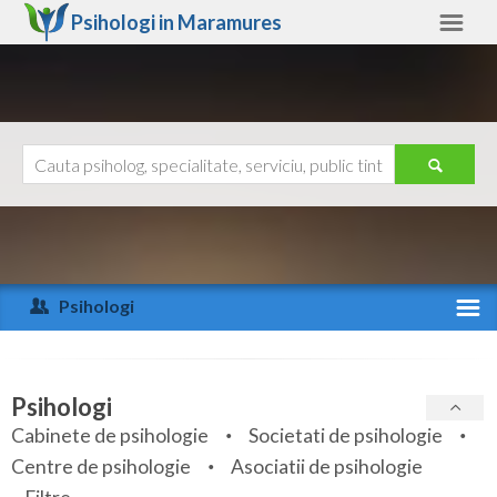
Psihologi in
Maramures
Maramures
Alte judete
Ajutor
Contact
Alba
Arad
Psihologi
Arges
Activitate recenta
Bacau
Specialitati
Psihologi
Bihor
Cabinete de psihologie
Societati de psihologie
Servicii
Centre de psihologie
Asociatii de psihologie
Bistrita-Nasaud
Articole