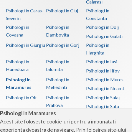
Calarasi
Psihologi in Caras-
Psihologi in Cluj
Psihologi in
Severin
Constanta
Psihologi in
Psihologi in
Psihologi in Dolj
Covasna
Dambovita
Psihologi in Galati
Psihologi in Giurgiu
Psihologi in Gorj
Psihologi in
Harghita
Psihologi in
Psihologi in
Psihologi in Iasi
Hunedoara
Ialomita
Psihologi in Ilfov
Psihologi in
Psihologi in
Psihologi in Mures
Maramures
Mehedinti
Psihologi in Neamt
Psihologi in Olt
Psihologi in
Psihologi in Salaj
Prahova
Psihologi in Satu-
Psihologi in Maramures
Mare
Acest site foloseste cookie-uri pentru a imbunatati
Psihologi in Sibiu
Psihologi in
Psihologi in
experienta dvoastra de navigare. Prin folosirea site-ului
Suceava
Teleorman