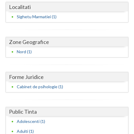
Dolj
Localitati
Galati
Sighetu Marmatiei (1)
Giurgiu
Gorj
Zone Geografice
Harghita
Nord (1)
Hunedoara
Ialomita
Forme Juridice
Iasi
Cabinet de psihologie (1)
Ilfov
Maramures
Public Tinta
Mehedinti
Adolescenti (1)
Adulti (1)
Mures