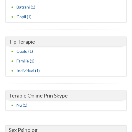
Batrani (1)
Neamt
Copii (1)
Olt
Prahova
Tip Terapie
Salaj
Cuplu (1)
Satu-Mare
Familie (1)
Sibiu
Individual (1)
Suceava
Teleorman
Terapie Online Prin Skype
Timis
Nu (1)
Tulcea
Valcea
Sex Psiholog