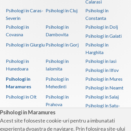
Calarasi
Psihologi in Caras-
Psihologi in Cluj
Psihologi in
Severin
Constanta
Psihologi in
Psihologi in
Psihologi in Dolj
Covasna
Dambovita
Psihologi in Galati
Psihologi in Giurgiu
Psihologi in Gorj
Psihologi in
Harghita
Psihologi in
Psihologi in
Psihologi in Iasi
Hunedoara
Ialomita
Psihologi in Ilfov
Psihologi in
Psihologi in
Psihologi in Mures
Maramures
Mehedinti
Psihologi in Neamt
Psihologi in Olt
Psihologi in
Psihologi in Salaj
Prahova
Psihologi in Satu-
Psihologi in Maramures
Mare
Acest site foloseste cookie-uri pentru a imbunatati
Psihologi in Sibiu
Psihologi in
Psihologi in
experienta dvoastra de navigare. Prin folosirea site-ului
Suceava
Teleorman