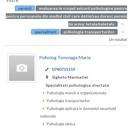
Filtre
Botosani
servicii
evaluarea in scopul avizarii psihologice pentru
Evenimente
Braila
pentru persoanele din mediul civil care detin/sau doresc permis
Cabinet
de arma: letala/neletala
Brasov
specialitati
psihologia transporturilor
Membri
Bucuresti
Un rezultat
Buzau
Psiholog Tomoiaga Maria
Calarasi
0740731119
Caras-Severin
Sighetu Marmatiei
Cluj
Specialitati psihologice atestate
Psihologia muncii si organizationala
Constanta
Psihologia transporturilor
Covasna
Psihologie aplicata in domeniul securitatii
nationale
Dambovita
Psihologie clinica