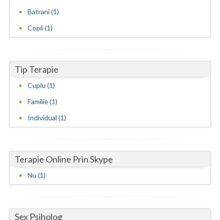
Batrani (1)
Neamt
Copii (1)
Olt
Prahova
Tip Terapie
Salaj
Cuplu (1)
Satu-Mare
Familie (1)
Sibiu
Individual (1)
Suceava
Teleorman
Terapie Online Prin Skype
Timis
Nu (1)
Tulcea
Valcea
Sex Psiholog