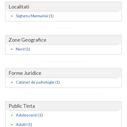
Dolj
Localitati
Galati
Sighetu Marmatiei (1)
Giurgiu
Gorj
Zone Geografice
Harghita
Nord (1)
Hunedoara
Ialomita
Forme Juridice
Iasi
Cabinet de psihologie (1)
Ilfov
Maramures
Public Tinta
Mehedinti
Adolescenti (1)
Adulti (1)
Mures