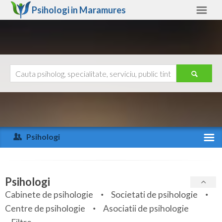
Psihologi in
Maramures
Maramures
Alte judete
Ajutor
Contact
Alba
Arad
Psihologi
Arges
Activitate recenta
Bacau
Specialitati
Psihologi
Bihor
Cabinete de psihologie
Societati de psihologie
Servicii
Centre de psihologie
Asociatii de psihologie
Bistrita-Nasaud
Articole